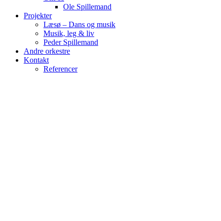
Ole Spillemand
Projekter
Læsø – Dans og musik
Musik, leg & liv
Peder Spillemand
Andre orkestre
Kontakt
Referencer
CD til bogen "Læsø - Dans & musik"