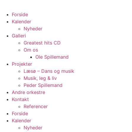
Videre
til
Forside
indhold
Kalender
Nyheder
Galleri
Greatest hits CD
Om os
Ole Spillemand
Projekter
Læsø – Dans og musik
Musik, leg & liv
Peder Spillemand
Andre orkestre
Kontakt
Referencer
Forside
Kalender
Nyheder