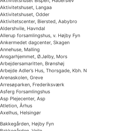
Aktivitetshuset Bispen, Haderslev
Aktivitetshuset, Langaa
Aktivitetshuset, Odder
Aktivitetscenter, Biersted, Aabybro
Aldershvile, Havndal
Allerup forsamlingshus, v. Højby Fyn
Ankermedet dagcenter, Skagen
Annehuse, Malling
Ansgarhjemmet, Ø.Jølby, Mors
Arbejdersamaritten, Brønshøj
Arbejde Adler’s Hus, Thorsgade, Kbh. N
Arenaskolen, Greve
Arresøparken, Frederiksværk
Asferg Forsamlingshus
Asp Plejecenter, Asp
Atletion, Århus
Axelhus, Helsingør
Bakkegården, Højby Fyn
Bakkegården, Vejle