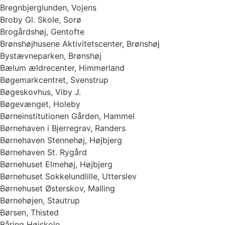
Bregnbjerglunden, Vojens
Broby Gl. Skole, Sorø
Brogårdshøj, Gentofte
Brønshøjhusene Aktivitetscenter, Brønshøj
Bystævneparken, Brønshøj
Bælum ældrecenter, Himmerland
Bøgemarkcentret, Svenstrup
Bøgeskovhus, Viby J.
Bøgevænget, Holeby
Børneinstitutionen Gården, Hammel
Børnehaven i Bjerregrav, Randers
Børnehaven Stennehøj, Højbjerg
Børnehaven St. Rygård
Børnehuset Elmehøj, Højbjerg
Børnehuset Sokkelundlille, Utterslev
Børnehuset Østerskov, Malling
Børnehøjen, Stautrup
Børsen, Thisted
Båring Højskole