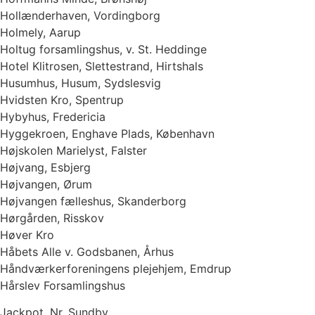
Hollænderhaven, Vordingborg
Holmely, Aarup
Holtug forsamlingshus, v. St. Heddinge
Hotel Klitrosen, Slettestrand, Hirtshals
Husumhus, Husum, Sydslesvig
Hvidsten Kro, Spentrup
Hybyhus, Fredericia
Hyggekroen, Enghave Plads, København
Højskolen Marielyst, Falster
Højvang, Esbjerg
Højvangen, Ørum
Højvangen fælleshus, Skanderborg
Hørgården, Risskov
Høver Kro
Håbets Alle v. Godsbanen, Århus
Håndværkerforeningens plejehjem, Emdrup
Hårslev Forsamlingshus
Jackpot, Nr. Sundby