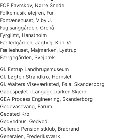
FOF Favrskov, Nørre Snede
Folkemusik-ølejren, Fur
Fontænehuset, Viby J.
Fuglsanggården, Grenå
Fyrglimt, Hanstholm
Fælledgården, Jagtvej, Kbh. Ø.
Fælleshuset, Majmarken, Lystrup
Færgegården, Svejbæk
Gl. Estrup Landbrugsmuseum
Gl. Løgten Strandkro, Hornslet
Gl. Walters Viseværksted, Føla, Skanderborg
Gadespejlet i Langagerparken,Skjern
GEA Process Engineering, Skanderborg
Gedevasevang, Farum
Gedsted Kro
Gedvedhus, Gedved
Gellerup Pensionistklub, Brabrand
Generalen, Frederiksværk