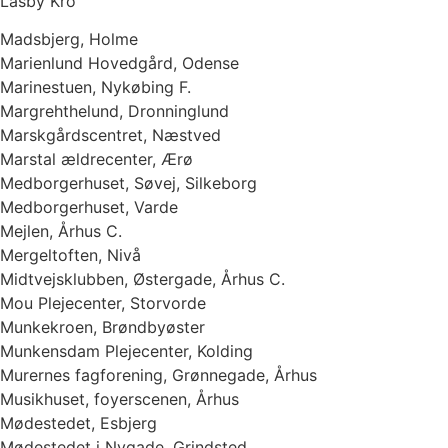
Låsby Kro
Madsbjerg, Holme
Marienlund Hovedgård, Odense
Marinestuen, Nykøbing F.
Margrehthelund, Dronninglund
Marskgårdscentret, Næstved
Marstal ældrecenter, Ærø
Medborgerhuset, Søvej, Silkeborg
Medborgerhuset, Varde
Mejlen, Århus C.
Mergeltoften, Nivå
Midtvejsklubben, Østergade, Århus C.
Mou Plejecenter, Storvorde
Munkekroen, Brøndbyøster
Munkensdam Plejecenter, Kolding
Murernes fagforening, Grønnegade, Århus
Musikhuset, foyerscenen, Århus
Mødestedet, Esbjerg
Mødestedet i Nygade, Grindsted