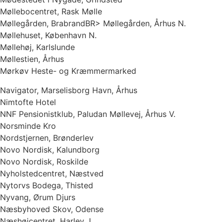
Møllebocentret, Rask Mølle
Møllegården, BrabrandBR> Møllegården, Århus N.
Møllehuset, København N.
Møllehøj, Karlslunde
Møllestien, Århus
Mørkøv Heste- og Kræmmermarked
Navigator, Marselisborg Havn, Århus
Nimtofte Hotel
NNF Pensionistklub, Paludan Møllevej, Århus V.
Norsminde Kro
Nordstjernen, Brønderlev
Novo Nordisk, Kalundborg
Novo Nordisk, Roskilde
Nyholstedcentret, Næstved
Nytorvs Bodega, Thisted
Nyvang, Ørum Djurs
Næsbyhoved Skov, Odense
Næshøjcentret, Harlev J.