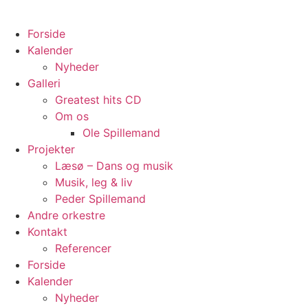
Videre
til
Forside
indhold
Kalender
Nyheder
Galleri
Greatest hits CD
Om os
Ole Spillemand
Projekter
Læsø – Dans og musik
Musik, leg & liv
Peder Spillemand
Andre orkestre
Kontakt
Referencer
Forside
Kalender
Nyheder