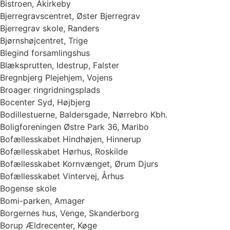
Bistroen, Åkirkeby
Bjerregravscentret, Øster Bjerregrav
Bjerregrav skole, Randers
Bjørnshøjcentret, Trige
Blegind forsamlingshus
Blæksprutten, Idestrup, Falster
Bregnbjerg Plejehjem, Vojens
Broager ringridningsplads
Bocenter Syd, Højbjerg
Bodillestuerne, Baldersgade, Nørrebro Kbh.
Boligforeningen Østre Park 36, Maribo
Bofællesskabet Hindhøjen, Hinnerup
Bofællesskabet Hørhus, Roskilde
Bofællesskabet Kornvænget, Ørum Djurs
Bofællesskabet Vintervej, Århus
Bogense skole
Bomi-parken, Amager
Borgernes hus, Venge, Skanderborg
Borup Ældrecenter, Køge