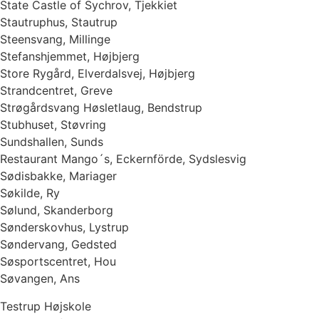
State Castle of Sychrov, Tjekkiet
Stautruphus, Stautrup
Steensvang, Millinge
Stefanshjemmet, Højbjerg
Store Rygård, Elverdalsvej, Højbjerg
Strandcentret, Greve
Strøgårdsvang Høsletlaug, Bendstrup
Stubhuset, Støvring
Sundshallen, Sunds
Restaurant Mango´s, Eckernförde, Sydslesvig
Sødisbakke, Mariager
Søkilde, Ry
Sølund, Skanderborg
Sønderskovhus, Lystrup
Søndervang, Gedsted
Søsportscentret, Hou
Søvangen, Ans
Testrup Højskole