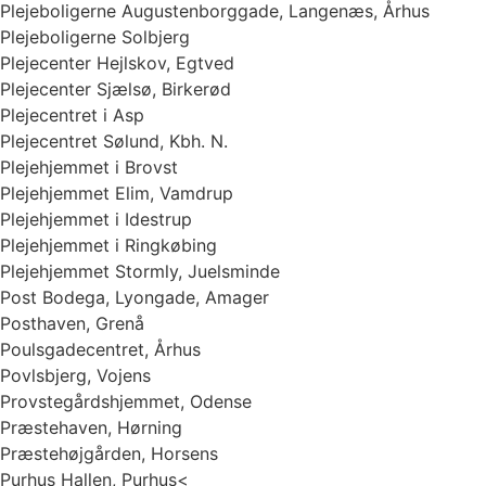
Plejeboligerne Augustenborggade, Langenæs, Århus
Plejeboligerne Solbjerg
Plejecenter Hejlskov, Egtved
Plejecenter Sjælsø, Birkerød
Plejecentret i Asp
Plejecentret Sølund, Kbh. N.
Plejehjemmet i Brovst
Plejehjemmet Elim, Vamdrup
Plejehjemmet i Idestrup
Plejehjemmet i Ringkøbing
Plejehjemmet Stormly, Juelsminde
Post Bodega, Lyongade, Amager
Posthaven, Grenå
Poulsgadecentret, Århus
Povlsbjerg, Vojens
Provstegårdshjemmet, Odense
Præstehaven, Hørning
Præstehøjgården, Horsens
Purhus Hallen, Purhus<