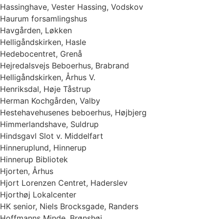
Hassinghave, Vester Hassing, Vodskov
Haurum forsamlingshus
Havgården, Løkken
Helligåndskirken, Hasle
Hedebocentret, Grenå
Hejredalsvejs Beboerhus, Brabrand
Helligåndskirken, Århus V.
Henriksdal, Høje Tåstrup
Herman Kochgården, Valby
Hestehavehusenes beboerhus, Højbjerg
Himmerlandshave, Suldrup
Hindsgavl Slot v. Middelfart
Hinneruplund, Hinnerup
Hinnerup Bibliotek
Hjorten, Århus
Hjort Lorenzen Centret, Haderslev
Hjorthøj Lokalcenter
HK senior, Niels Brocksgade, Randers
Hoffmanns Minde, Brønshøj