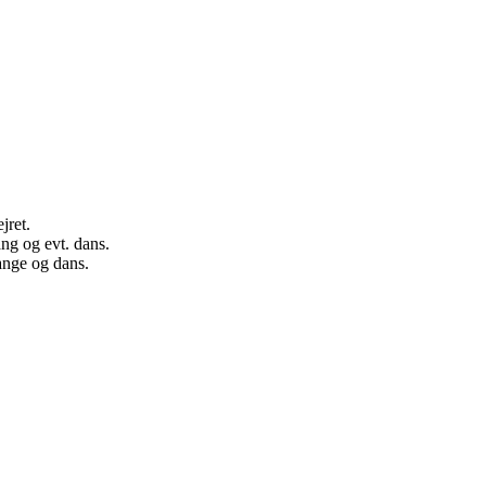
jret.
ang og evt. dans.
sange og dans.