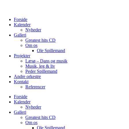
Videre
til
indhold
Forside
Kalender
Nyheder
Galleri
Greatest hits CD
Om os
Ole Spillemand
Projekter
Læsø – Dans og musik
Musik, leg & liv
Peder Spillemand
Andre orkestre
Kontakt
Referencer
Forside
Kalender
Nyheder
Galleri
Greatest hits CD
Om os
Ole Spillemand